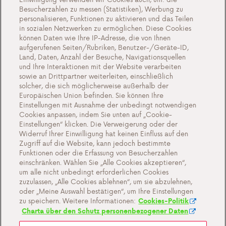
Besucherzahlen zu messen (Statistiken), Werbung zu
Gas in Flaschen
personalisieren, Funktionen zu aktivieren und das Teilen
in sozialen Netzwerken zu ermöglichen. Diese Cookies
FAQ
können Daten wie Ihre IP-Adresse, die von Ihnen
aufgerufenen Seiten/Rubriken, Benutzer-/Geräte-ID,
Über uns
Land, Daten, Anzahl der Besuche, Navigationsquellen
und Ihre Interaktionen mit der Website verarbeiten
Kontakte
sowie an Drittpartner weiterleiten, einschließlich
solcher, die sich möglicherweise außerhalb der
Europäischen Union befinden. Sie können Ihre
Einstellungen mit Ausnahme der unbedingt notwendigen
Cookies anpassen, indem Sie unten auf „Cookie-
Cookie-Einstellungen
Einstellungen“ klicken. Die Verweigerung oder der
Widerruf Ihrer Einwilligung hat keinen Einfluss auf den
Allgemeine Verkaufsbedingungen
Zugriff auf die Website, kann jedoch bestimmte
Datenschutz- und Cookie-Richtlinien
Funktionen oder die Erfassung von Besucherzahlen
einschränken. Wählen Sie „Alle Cookies akzeptieren“,
Wichtige Dokumente Antargaz
um alle nicht unbedingt erforderlichen Cookies
zuzulassen, „Alle Cookies ablehnen“, um sie abzulehnen,
oder „Meine Auswahl bestätigen“, um Ihre Einstellungen
zu speichern. Weitere Informationen:
Cookies-Politik
Charta über den Schutz personenbezogener Daten