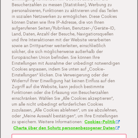
Besucherzahlen zu messen (Statistiken), Werbung zu
Gas in Flaschen
personalisieren, Funktionen zu aktivieren und das Teilen
in sozialen Netzwerken zu ermöglichen. Diese Cookies
FAQ
können Daten wie Ihre IP-Adresse, die von Ihnen
aufgerufenen Seiten/Rubriken, Benutzer-/Geräte-ID,
Über uns
Land, Daten, Anzahl der Besuche, Navigationsquellen
und Ihre Interaktionen mit der Website verarbeiten
Kontakte
sowie an Drittpartner weiterleiten, einschließlich
solcher, die sich möglicherweise außerhalb der
Europäischen Union befinden. Sie können Ihre
Einstellungen mit Ausnahme der unbedingt notwendigen
Cookies anpassen, indem Sie unten auf „Cookie-
Cookie-Einstellungen
Einstellungen“ klicken. Die Verweigerung oder der
Widerruf Ihrer Einwilligung hat keinen Einfluss auf den
Allgemeine Verkaufsbedingungen
Zugriff auf die Website, kann jedoch bestimmte
Datenschutz- und Cookie-Richtlinien
Funktionen oder die Erfassung von Besucherzahlen
einschränken. Wählen Sie „Alle Cookies akzeptieren“,
Wichtige Dokumente Antargaz
um alle nicht unbedingt erforderlichen Cookies
zuzulassen, „Alle Cookies ablehnen“, um sie abzulehnen,
oder „Meine Auswahl bestätigen“, um Ihre Einstellungen
zu speichern. Weitere Informationen:
Cookies-Politik
Charta über den Schutz personenbezogener Daten