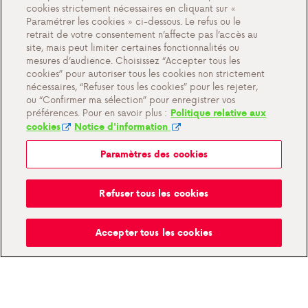
Nos produits
cookies strictement nécessaires en cliquant sur «
Paramétrer les cookies » ci-dessous. Le refus ou le
Gaz en citerne
retrait de votre consentement n’affecte pas l’accès au
site, mais peut limiter certaines fonctionnalités ou
Gaz en bouteille
mesures d’audience. Choisissez “Accepter tous les
cookies” pour autoriser tous les cookies non strictement
QFP
nécessaires, “Refuser tous les cookies” pour les rejeter,
ou “Confirmer ma sélection” pour enregistrer vos
A propos de nous
préférences. Pour en savoir plus :
Politique relative aux
cookies
Notice d'information
Contact
Paramètres des cookies
Paramètres des cookies
Refuser tous les cookies
Conditions générales de vente
Accepter tous les cookies
Documents importants
Politique de confidentialité et cookies