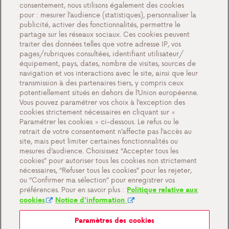
Gaz en bouteille
consentement, nous utilisons également des cookies
pour : mesurer l’audience (statistiques), personnaliser la
QFP
publicité, activer des fonctionnalités, permettre le
partage sur les réseaux sociaux. Ces cookies peuvent
A propos de nous
traiter des données telles que votre adresse IP, vos
pages/rubriques consultées, identifiant utilisateur/
Contact
équipement, pays, dates, nombre de visites, sources de
navigation et vos interactions avec le site, ainsi que leur
transmission à des partenaires tiers, y compris ceux
potentiellement situés en dehors de l’Union européenne.
Vous pouvez paramétrer vos choix à l’exception des
Paramètres des cookies
cookies strictement nécessaires en cliquant sur «
Paramétrer les cookies » ci-dessous. Le refus ou le
Conditions générales de vente
retrait de votre consentement n’affecte pas l’accès au
Documents importants
site, mais peut limiter certaines fonctionnalités ou
mesures d’audience. Choisissez “Accepter tous les
Politique de confidentialité et cookies
cookies” pour autoriser tous les cookies non strictement
nécessaires, “Refuser tous les cookies” pour les rejeter,
ou “Confirmer ma sélection” pour enregistrer vos
préférences. Pour en savoir plus :
Politique relative aux
cookies
Notice d'information
Paramètres des cookies