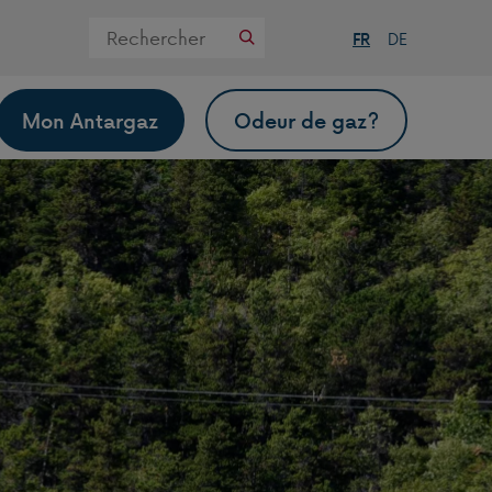
Zoek
FR
DE
op
deze
website
Mon Antargaz
Odeur de gaz?