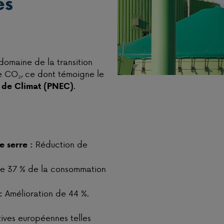
es
domaine de la transition
e CO₂, ce dont témoigne le
.
t de Climat (PNEC)
0
Réduction de
e serre :
e 37 % de la consommation
Amélioration de 44 %.
:
atives européennes telles