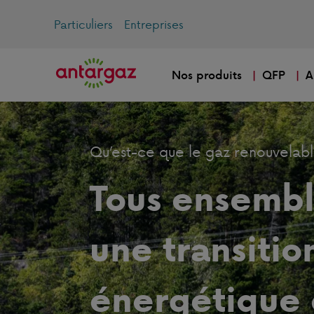
Particuliers
Entreprises
Nos produits
QFP
A
Qu’est-ce que le gaz renouvelabl
Tous ensembl
une transitio
énergétique 