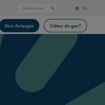
Zoek
FR
DE
op
deze
website
Mon Antargaz
Odeur de gaz?