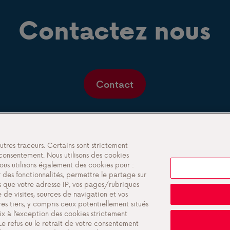
Contactez nous
Contact
utres traceurs. Certains sont strictement
consentement. Nous utilisons des cookies
Paramètres des cookies
ous utilisons également des cookies pour :
er des fonctionnalités, permettre le partage sur
Conditions générales de vente
s que votre adresse IP, vos pages/rubriques
Documents importants
 de visites, sources de navigation et vos
res tiers, y compris ceux potentiellement situés
Politique de confidentialité et cookies
x à l’exception des cookies strictement
Le refus ou le retrait de votre consentement