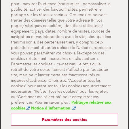
pour : mesurer l’audience (statistiques), personnaliser la
QFP
publicité, activer des fonctionnalités, permettre le
partage sur les réseaux sociaux. Ces cookies peuvent
A propos de nous
traiter des données telles que votre adresse IP, vos
pages/rubriques consultées, identifiant utilisateur/
Contact
équipement, pays, dates, nombre de visites, sources de
navigation et vos interactions avec le site, ainsi que leur
transmission à des partenaires tiers, y compris ceux
potentiellement situés en dehors de l’Union européenne.
Vous pouvez paramétrer vos choix à l’exception des
Paramètres des cookies
cookies strictement nécessaires en cliquant sur «
Paramétrer les cookies » ci-dessous. Le refus ou le
Conditions générales de vente
retrait de votre consentement n’affecte pas l’accès au
Documents importants
site, mais peut limiter certaines fonctionnalités ou
mesures d’audience. Choisissez “Accepter tous les
Politique de confidentialité et cookies
cookies” pour autoriser tous les cookies non strictement
nécessaires, “Refuser tous les cookies” pour les rejeter,
ou “Confirmer ma sélection” pour enregistrer vos
préférences. Pour en savoir plus :
Politique relative aux
cookies
Notice d'information
Paramètres des cookies
Mon Antargaz