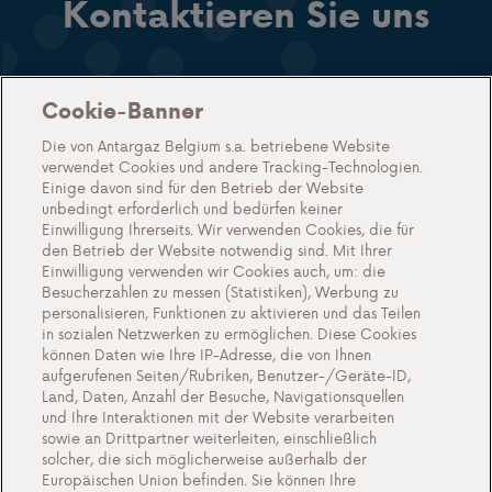
Kontaktieren Sie uns
Cookie-Banner
Kontakt
Die von Antargaz Belgium s.a. betriebene Website
verwendet Cookies und andere Tracking-Technologien.
Einige davon sind für den Betrieb der Website
unbedingt erforderlich und bedürfen keiner
Einwilligung Ihrerseits. Wir verwenden Cookies, die für
Unsere produkte
den Betrieb der Website notwendig sind. Mit Ihrer
Gas in Tanks
Einwilligung verwenden wir Cookies auch, um: die
Besucherzahlen zu messen (Statistiken), Werbung zu
Gas in Flaschen
personalisieren, Funktionen zu aktivieren und das Teilen
in sozialen Netzwerken zu ermöglichen. Diese Cookies
FAQ
können Daten wie Ihre IP-Adresse, die von Ihnen
aufgerufenen Seiten/Rubriken, Benutzer-/Geräte-ID,
Über uns
Land, Daten, Anzahl der Besuche, Navigationsquellen
und Ihre Interaktionen mit der Website verarbeiten
Kontakte
sowie an Drittpartner weiterleiten, einschließlich
solcher, die sich möglicherweise außerhalb der
Europäischen Union befinden. Sie können Ihre